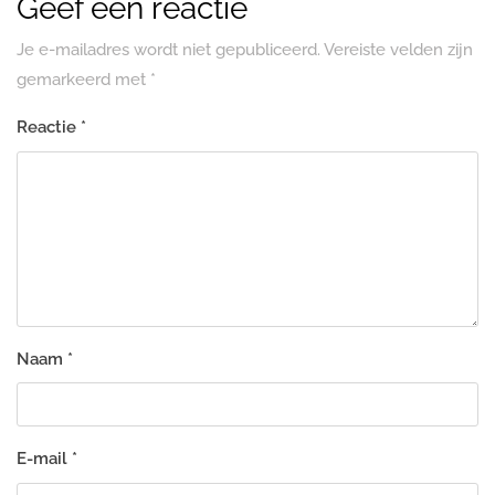
Geef een reactie
Je e-mailadres wordt niet gepubliceerd.
Vereiste velden zijn
gemarkeerd met
*
Reactie
*
Naam
*
E-mail
*