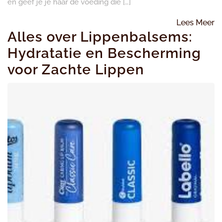
en geef je je haar de voeding die […]
L
Lees Meer
Alles over Lippenbalsems:
M
Hydratatie en Bescherming
voor Zachte Lippen