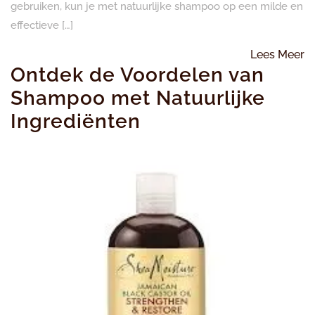
gebruiken, kun je met natuurlijke shampoo op een milde en
effectieve […]
L
Lees Meer
Ontdek de Voordelen van
M
Shampoo met Natuurlijke
Ingrediënten