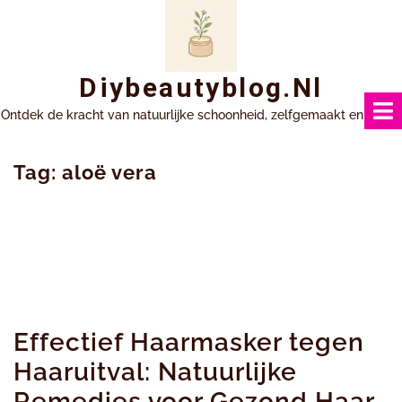
Ga
naar
inhoud
Diybeautyblog.nl
Ontdek de kracht van natuurlijke schoonheid, zelfgemaakt en uniek.
Tag:
aloë vera
Effectief Haarmasker tegen
Haaruitval: Natuurlijke
Remedies voor Gezond Haar