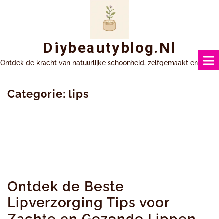
Ga
naar
inhoud
Diybeautyblog.nl
Ontdek de kracht van natuurlijke schoonheid, zelfgemaakt en uniek.
Categorie:
lips
Ontdek de Beste
Lipverzorging Tips voor
Zachte en Gezonde Lippen