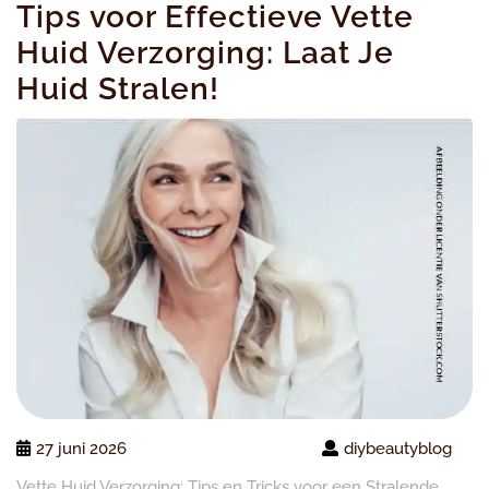
Tips voor Effectieve Vette
M
Huid Verzorging: Laat Je
Huid Stralen!
27 juni 2026
diybeautyblog
Vette Huid Verzorging: Tips en Tricks voor een Stralende