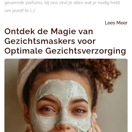
geurende parfums, bij ons vind je alles wat je nodig hebt
om jezelf te […]
L
Lees Meer
Ontdek de Magie van
M
Gezichtsmaskers voor
Optimale Gezichtsverzorging