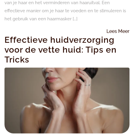
van je haar en het verminderen van haaruitval. Een
effectieve manier om je haar te voeden en te stimuleren is
het gebruik van een haarmasker […]
L
Lees Meer
Effectieve huidverzorging
M
voor de vette huid: Tips en
Tricks