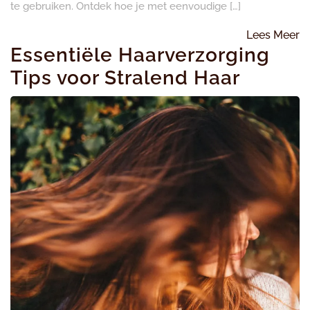
te gebruiken. Ontdek hoe je met eenvoudige […]
L
Lees Meer
Essentiële Haarverzorging
M
Tips voor Stralend Haar