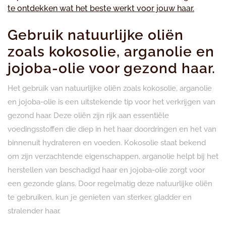
te ontdekken wat het beste werkt voor jouw haar.
Gebruik natuurlijke oliën
zoals kokosolie, arganolie en
jojoba-olie voor gezond haar.
Het gebruik van natuurlijke oliën zoals kokosolie, arganolie
en jojoba-olie is een uitstekende tip voor het verkrijgen van
gezond haar. Deze oliën zijn rijk aan essentiële
voedingsstoffen die diep in het haar doordringen en het van
binnenuit hydrateren en voeden. Kokosolie staat bekend
om zijn verzachtende eigenschappen, arganolie helpt bij het
herstellen van beschadigd haar en jojoba-olie zorgt voor
een gezonde glans. Door regelmatig deze natuurlijke oliën
te gebruiken, kun je genieten van sterker, gladder en
stralender haar.