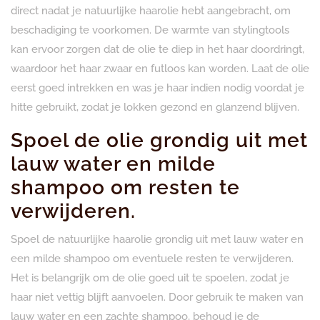
direct nadat je natuurlijke haarolie hebt aangebracht, om
beschadiging te voorkomen. De warmte van stylingtools
kan ervoor zorgen dat de olie te diep in het haar doordringt,
waardoor het haar zwaar en futloos kan worden. Laat de olie
eerst goed intrekken en was je haar indien nodig voordat je
hitte gebruikt, zodat je lokken gezond en glanzend blijven.
Spoel de olie grondig uit met
lauw water en milde
shampoo om resten te
verwijderen.
Spoel de natuurlijke haarolie grondig uit met lauw water en
een milde shampoo om eventuele resten te verwijderen.
Het is belangrijk om de olie goed uit te spoelen, zodat je
haar niet vettig blijft aanvoelen. Door gebruik te maken van
lauw water en een zachte shampoo, behoud je de