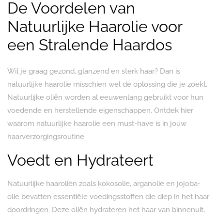
De Voordelen van
Natuurlijke Haarolie voor
een Stralende Haardos
Wil je graag gezond, glanzend en sterk haar? Dan is
natuurlijke haarolie misschien wel de oplossing die je zoekt.
Natuurlijke oliën worden al eeuwenlang gebruikt voor hun
voedende en herstellende eigenschappen. Ontdek hier
waarom natuurlijke haarolie een must-have is in jouw
haarverzorgingsroutine.
Voedt en Hydrateert
Natuurlijke haaroliën zoals kokosolie, arganolie en jojoba-
olie bevatten essentiële voedingsstoffen die diep in het haar
doordringen. Deze oliën hydrateren het haar van binnenuit,