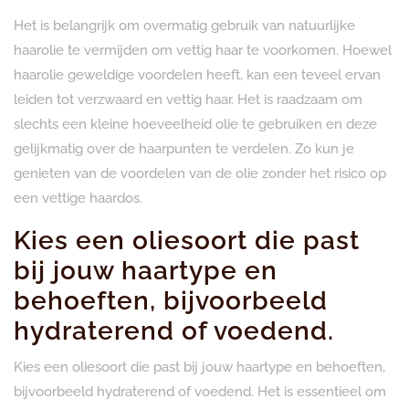
Het is belangrijk om overmatig gebruik van natuurlijke
haarolie te vermijden om vettig haar te voorkomen. Hoewel
haarolie geweldige voordelen heeft, kan een teveel ervan
leiden tot verzwaard en vettig haar. Het is raadzaam om
slechts een kleine hoeveelheid olie te gebruiken en deze
gelijkmatig over de haarpunten te verdelen. Zo kun je
genieten van de voordelen van de olie zonder het risico op
een vettige haardos.
Kies een oliesoort die past
bij jouw haartype en
behoeften, bijvoorbeeld
hydraterend of voedend.
Kies een oliesoort die past bij jouw haartype en behoeften,
bijvoorbeeld hydraterend of voedend. Het is essentieel om