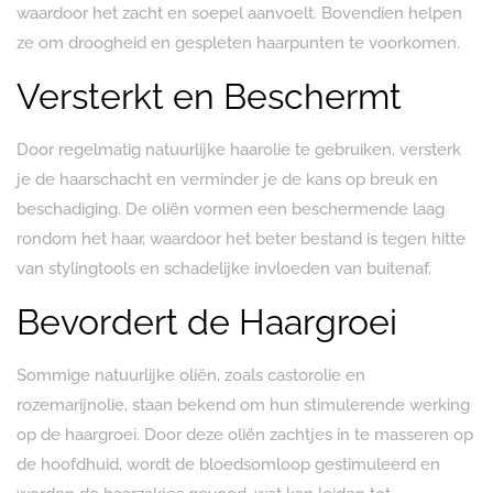
waardoor het zacht en soepel aanvoelt. Bovendien helpen
ze om droogheid en gespleten haarpunten te voorkomen.
Versterkt en Beschermt
Door regelmatig natuurlijke haarolie te gebruiken, versterk
je de haarschacht en verminder je de kans op breuk en
beschadiging. De oliën vormen een beschermende laag
rondom het haar, waardoor het beter bestand is tegen hitte
van stylingtools en schadelijke invloeden van buitenaf.
Bevordert de Haargroei
Sommige natuurlijke oliën, zoals castorolie en
rozemarijnolie, staan bekend om hun stimulerende werking
op de haargroei. Door deze oliën zachtjes in te masseren op
de hoofdhuid, wordt de bloedsomloop gestimuleerd en