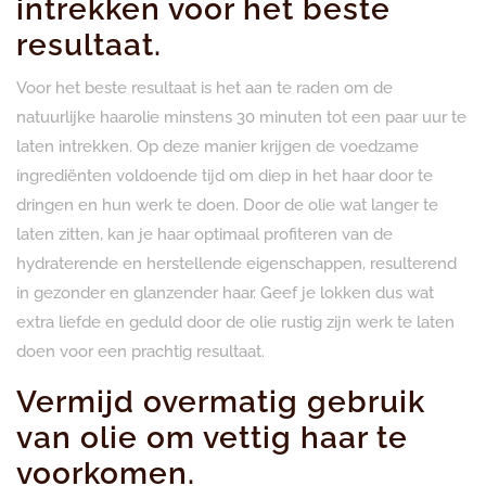
intrekken voor het beste
resultaat.
Voor het beste resultaat is het aan te raden om de
natuurlijke haarolie minstens 30 minuten tot een paar uur te
laten intrekken. Op deze manier krijgen de voedzame
ingrediënten voldoende tijd om diep in het haar door te
dringen en hun werk te doen. Door de olie wat langer te
laten zitten, kan je haar optimaal profiteren van de
hydraterende en herstellende eigenschappen, resulterend
in gezonder en glanzender haar. Geef je lokken dus wat
extra liefde en geduld door de olie rustig zijn werk te laten
doen voor een prachtig resultaat.
Vermijd overmatig gebruik
van olie om vettig haar te
voorkomen.