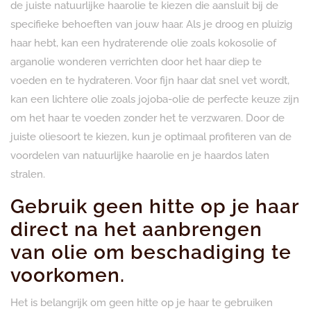
de juiste natuurlijke haarolie te kiezen die aansluit bij de
specifieke behoeften van jouw haar. Als je droog en pluizig
haar hebt, kan een hydraterende olie zoals kokosolie of
arganolie wonderen verrichten door het haar diep te
voeden en te hydrateren. Voor fijn haar dat snel vet wordt,
kan een lichtere olie zoals jojoba-olie de perfecte keuze zijn
om het haar te voeden zonder het te verzwaren. Door de
juiste oliesoort te kiezen, kun je optimaal profiteren van de
voordelen van natuurlijke haarolie en je haardos laten
stralen.
Gebruik geen hitte op je haar
direct na het aanbrengen
van olie om beschadiging te
voorkomen.
Het is belangrijk om geen hitte op je haar te gebruiken