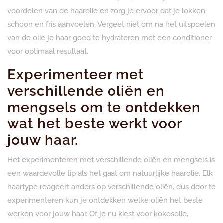
voordelen van de haarolie en zorg je ervoor dat je lokken
schoon en fris aanvoelen. Vergeet niet om na het uitspoelen
van de olie je haar goed te hydrateren met een conditioner
voor optimaal resultaat.
Experimenteer met
verschillende oliën en
mengsels om te ontdekken
wat het beste werkt voor
jouw haar.
Het experimenteren met verschillende oliën en mengsels is
een waardevolle tip als het gaat om natuurlijke haarolie. Elk
haartype reageert anders op verschillende oliën, dus door te
experimenteren kun je ontdekken welke oliën het beste
werken voor jouw haar. Of je nu kiest voor kokosolie,