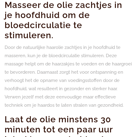
Masseer de olie zachtjes in
je hoofdhuid om de
bloedcirculatie te
stimuleren.
Door de natuurlijke haarolie zachtjes in je hoofdhuid te
masseren, kun je de bloedcirculatie stimuleren. Deze
massage helpt om de haarzakjes te voeden en de haargroei
te bevorderen. Daarnaast zorgt het voor ontspanning en
verhoogt het de opname van voedingsstoffen door de
hoofdhuid, wat resulteert in gezonder en sterker haar.
Verwen jezelf met deze eenvoudige maar effectieve
techniek om je haardos te laten stralen van gezondheid.
Laat de olie minstens 30
minuten tot een paar uur