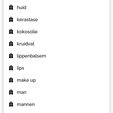
huid
kérastase
kokosolie
kruidvat
lippenbalsem
lips
make up
man
mannen