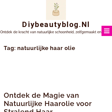
Ga
naar
inhoud
Diybeautyblog.nl
Ontdek de kracht van natuurlijke schoonheid, zelfgemaakt en uniek.
Tag:
natuurlijke haar olie
Ontdek de Magie van
Natuurlijke Haarolie voor
Stralend Haar