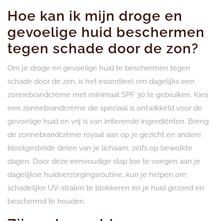
Hoe kan ik mijn droge en
gevoelige huid beschermen
tegen schade door de zon?
Om je droge en gevoelige huid te beschermen tegen
schade door de zon, is het essentieel om dagelijks een
zonnebrandcrème met minimaal SPF 30 te gebruiken. Kies
een zonnebrandcrème die speciaal is ontwikkeld voor de
gevoelige huid en vrij is van irriterende ingrediënten. Breng
de zonnebrandcrème royaal aan op je gezicht en andere
blootgestelde delen van je lichaam, zelfs op bewolkte
dagen. Door deze eenvoudige stap toe te voegen aan je
dagelijkse huidverzorgingsroutine, kun je helpen om
schadelijke UV-stralen te blokkeren en je huid gezond en
beschermd te houden.