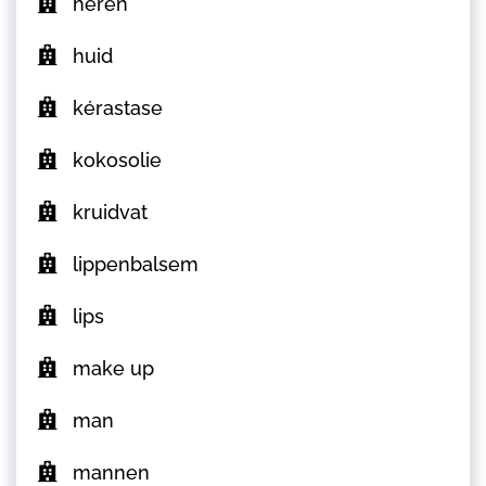
heren
huid
kérastase
kokosolie
kruidvat
lippenbalsem
lips
make up
man
mannen