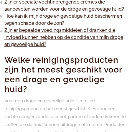
Zijn er speciale vochtinbrengende crèmes die
aanbevolen worden voor de droge en gevoelige huid?
Hoe kan ik mijn droge en gevoelige huid beschermen
tegen schade door de zon?
Zijn er bepaalde voedingsmiddelen of dranken die
invloed kunnen hebben op de conditie van mijn droge
en gevoelige huid?
Welke reinigingsproducten
zijn het meest geschikt voor
een droge en gevoelige
huid?
Voor een droge en gevoelige huid zijn milde
reinigingsproducten het meest geschikt. Kies voor een
zachte reiniger zonder alcohol, parfum of andere irriterende
stoffen die de huid kunnen uitdrogen of irriteren. Producten