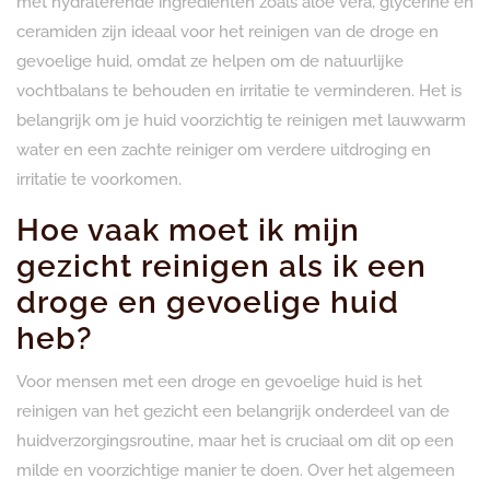
met hydraterende ingrediënten zoals aloë vera, glycerine en
ceramiden zijn ideaal voor het reinigen van de droge en
gevoelige huid, omdat ze helpen om de natuurlijke
vochtbalans te behouden en irritatie te verminderen. Het is
belangrijk om je huid voorzichtig te reinigen met lauwwarm
water en een zachte reiniger om verdere uitdroging en
irritatie te voorkomen.
Hoe vaak moet ik mijn
gezicht reinigen als ik een
droge en gevoelige huid
heb?
Voor mensen met een droge en gevoelige huid is het
reinigen van het gezicht een belangrijk onderdeel van de
huidverzorgingsroutine, maar het is cruciaal om dit op een
milde en voorzichtige manier te doen. Over het algemeen