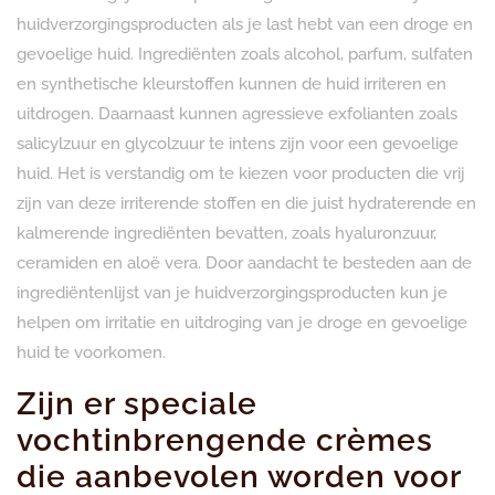
huidverzorgingsproducten als je last hebt van een droge en
gevoelige huid. Ingrediënten zoals alcohol, parfum, sulfaten
en synthetische kleurstoffen kunnen de huid irriteren en
uitdrogen. Daarnaast kunnen agressieve exfolianten zoals
salicylzuur en glycolzuur te intens zijn voor een gevoelige
huid. Het is verstandig om te kiezen voor producten die vrij
zijn van deze irriterende stoffen en die juist hydraterende en
kalmerende ingrediënten bevatten, zoals hyaluronzuur,
ceramiden en aloë vera. Door aandacht te besteden aan de
ingrediëntenlijst van je huidverzorgingsproducten kun je
helpen om irritatie en uitdroging van je droge en gevoelige
huid te voorkomen.
Zijn er speciale
vochtinbrengende crèmes
die aanbevolen worden voor