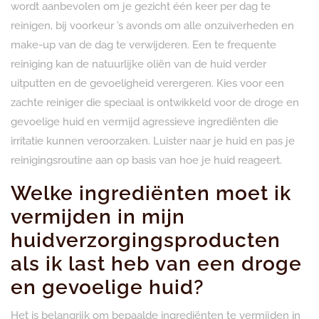
wordt aanbevolen om je gezicht één keer per dag te
reinigen, bij voorkeur ’s avonds om alle onzuiverheden en
make-up van de dag te verwijderen. Een te frequente
reiniging kan de natuurlijke oliën van de huid verder
uitputten en de gevoeligheid verergeren. Kies voor een
zachte reiniger die speciaal is ontwikkeld voor de droge en
gevoelige huid en vermijd agressieve ingrediënten die
irritatie kunnen veroorzaken. Luister naar je huid en pas je
reinigingsroutine aan op basis van hoe je huid reageert.
Welke ingrediënten moet ik
vermijden in mijn
huidverzorgingsproducten
als ik last heb van een droge
en gevoelige huid?
Het is belangrijk om bepaalde ingrediënten te vermijden in