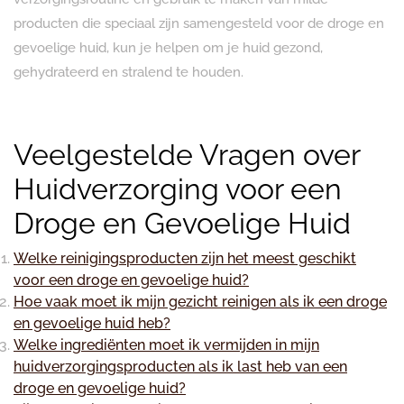
producten die speciaal zijn samengesteld voor de droge en
gevoelige huid, kun je helpen om je huid gezond,
gehydrateerd en stralend te houden.
Veelgestelde Vragen over
Huidverzorging voor een
Droge en Gevoelige Huid
Welke reinigingsproducten zijn het meest geschikt
voor een droge en gevoelige huid?
Hoe vaak moet ik mijn gezicht reinigen als ik een droge
en gevoelige huid heb?
Welke ingrediënten moet ik vermijden in mijn
huidverzorgingsproducten als ik last heb van een
droge en gevoelige huid?