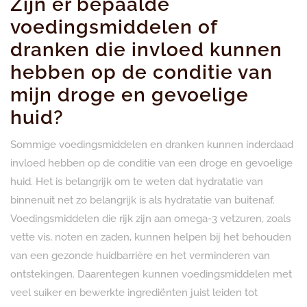
Zijn er bepaalde
voedingsmiddelen of
dranken die invloed kunnen
hebben op de conditie van
mijn droge en gevoelige
huid?
Sommige voedingsmiddelen en dranken kunnen inderdaad
invloed hebben op de conditie van een droge en gevoelige
huid. Het is belangrijk om te weten dat hydratatie van
binnenuit net zo belangrijk is als hydratatie van buitenaf.
Voedingsmiddelen die rijk zijn aan omega-3 vetzuren, zoals
vette vis, noten en zaden, kunnen helpen bij het behouden
van een gezonde huidbarrière en het verminderen van
ontstekingen. Daarentegen kunnen voedingsmiddelen met
veel suiker en bewerkte ingrediënten juist leiden tot