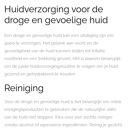
Huidverzorging voor de
droge en gevoelige huid
Een droge en gevoelige huid kan een uitdaging zijn om
goed te verzorgen. Het gebrek aan vocht en de
gevoeligheid van de huid kunnen leiden tot irritatie,
roodheid en een trekkerig gevoel. Het is daarom belangrijk
om de juiste huidverzorgingsroutine te volgen om je huid
gezond en gehydrateerd te houden.
Reiniging
Voor de droge en gevoelige huid is het belangrijk om milde
reinigingsproducten te gebruiken die de natuurlijke oliën
van de huid niet strippen. Kies voor een zachte reiniger
zonder alcohol of agressieve ingrediënten. Reinig je gezicht