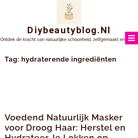
Ga
naar
inhoud
Diybeautyblog.nl
Ontdek de kracht van natuurlijke schoonheid, zelfgemaakt en uniek.
Tag:
hydraterende ingrediënten
Voedend Natuurlijk Masker
voor Droog Haar: Herstel en
Hydrateer Je Lokken op