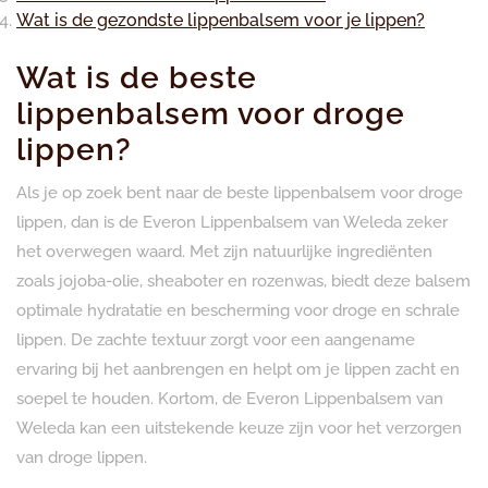
Wat is de gezondste lippenbalsem voor je lippen?
Wat is de beste
lippenbalsem voor droge
lippen?
Als je op zoek bent naar de beste lippenbalsem voor droge
lippen, dan is de Everon Lippenbalsem van Weleda zeker
het overwegen waard. Met zijn natuurlijke ingrediënten
zoals jojoba-olie, sheaboter en rozenwas, biedt deze balsem
optimale hydratatie en bescherming voor droge en schrale
lippen. De zachte textuur zorgt voor een aangename
ervaring bij het aanbrengen en helpt om je lippen zacht en
soepel te houden. Kortom, de Everon Lippenbalsem van
Weleda kan een uitstekende keuze zijn voor het verzorgen
van droge lippen.