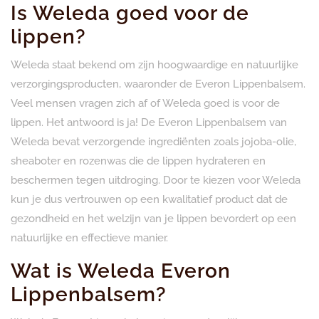
Is Weleda goed voor de
lippen?
Weleda staat bekend om zijn hoogwaardige en natuurlijke
verzorgingsproducten, waaronder de Everon Lippenbalsem.
Veel mensen vragen zich af of Weleda goed is voor de
lippen. Het antwoord is ja! De Everon Lippenbalsem van
Weleda bevat verzorgende ingrediënten zoals jojoba-olie,
sheaboter en rozenwas die de lippen hydrateren en
beschermen tegen uitdroging. Door te kiezen voor Weleda
kun je dus vertrouwen op een kwalitatief product dat de
gezondheid en het welzijn van je lippen bevordert op een
natuurlijke en effectieve manier.
Wat is Weleda Everon
Lippenbalsem?