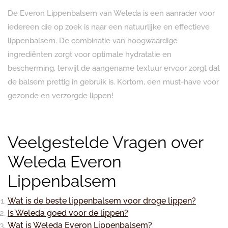
De Everon Lippenbalsem van Weleda is een aanrader voor
iedereen die op zoek is naar een natuurlijke en effectieve
lippenbalsem. De combinatie van hoogwaardige
ingrediënten zorgt voor optimale hydratatie en
bescherming, terwijl de aangename textuur ervoor zorgt dat
de balsem prettig in gebruik is. Kortom, een must-have voor
gezonde en verzorgde lippen!
Veelgestelde Vragen over
Weleda Everon
Lippenbalsem
Wat is de beste lippenbalsem voor droge lippen?
Is Weleda goed voor de lippen?
Wat is Weleda Everon Lippenbalsem?