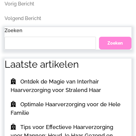
Bericht
Vorig
Vorig Bericht
Bericht
navigatie
Volgend
Volgend Bericht
Bericht
Zoeken
Zoeken
Laatste artikelen
Ontdek de Magie van Interhair
Haarverzorging voor Stralend Haar
Optimale Haarverzorging voor de Hele
Familie
Tips voor Effectieve Haarverzorging
voor Mannen: Houd Je Haar Gezond en