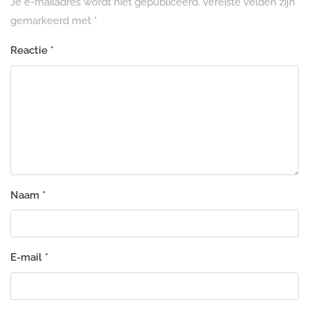
Je e-mailadres wordt niet gepubliceerd.
Vereiste velden zijn
gemarkeerd met
*
Reactie
*
Naam
*
E-mail
*