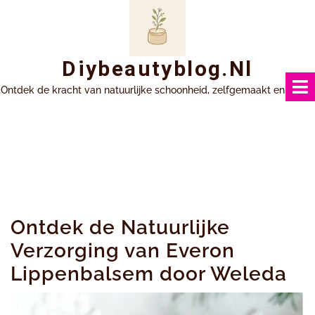
Ga
naar
inhoud
Diybeautyblog.nl
Ontdek de kracht van natuurlijke schoonheid, zelfgemaakt en uniek.
Ontdek de Natuurlijke
Verzorging van Everon
Lippenbalsem door Weleda