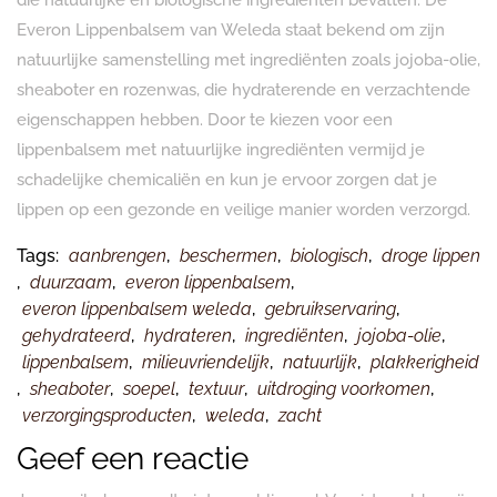
die natuurlijke en biologische ingrediënten bevatten. De
Everon Lippenbalsem van Weleda staat bekend om zijn
natuurlijke samenstelling met ingrediënten zoals jojoba-olie,
sheaboter en rozenwas, die hydraterende en verzachtende
eigenschappen hebben. Door te kiezen voor een
lippenbalsem met natuurlijke ingrediënten vermijd je
schadelijke chemicaliën en kun je ervoor zorgen dat je
lippen op een gezonde en veilige manier worden verzorgd.
Tags:
aanbrengen
,
beschermen
,
biologisch
,
droge lippen
,
duurzaam
,
everon lippenbalsem
,
everon lippenbalsem weleda
,
gebruikservaring
,
gehydrateerd
,
hydrateren
,
ingrediënten
,
jojoba-olie
,
lippenbalsem
,
milieuvriendelijk
,
natuurlijk
,
plakkerigheid
,
sheaboter
,
soepel
,
textuur
,
uitdroging voorkomen
,
verzorgingsproducten
,
weleda
,
zacht
Geef een reactie