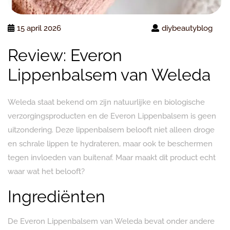
15 april 2026
diybeautyblog
Review: Everon
Lippenbalsem van Weleda
Weleda staat bekend om zijn natuurlijke en biologische
verzorgingsproducten en de Everon Lippenbalsem is geen
uitzondering. Deze lippenbalsem belooft niet alleen droge
en schrale lippen te hydrateren, maar ook te beschermen
tegen invloeden van buitenaf. Maar maakt dit product echt
waar wat het belooft?
Ingrediënten
De Everon Lippenbalsem van Weleda bevat onder andere