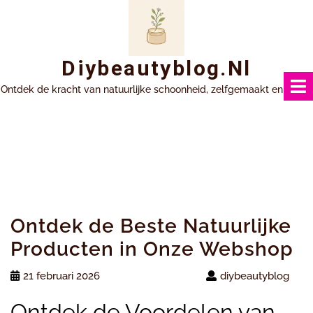
Ga
naar
inhoud
Diybeautyblog.nl
Ontdek de kracht van natuurlijke schoonheid, zelfgemaakt en uniek.
Ontdek de Beste Natuurlijke
Producten in Onze Webshop
21 februari 2026
diybeautyblog
Ontdek de Voordelen van