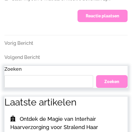
Bericht
Vorig
Vorig Bericht
Bericht
navigatie
Volgend
Volgend Bericht
Bericht
Zoeken
Zoeken
Laatste artikelen
Ontdek de Magie van Interhair
Haarverzorging voor Stralend Haar