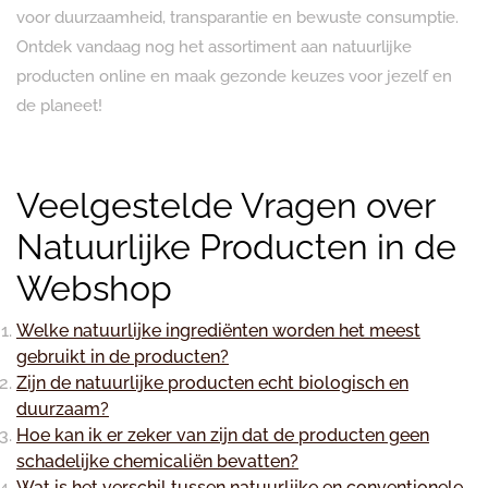
voor duurzaamheid, transparantie en bewuste consumptie.
Ontdek vandaag nog het assortiment aan natuurlijke
producten online en maak gezonde keuzes voor jezelf en
de planeet!
Veelgestelde Vragen over
Natuurlijke Producten in de
Webshop
Welke natuurlijke ingrediënten worden het meest
gebruikt in de producten?
Zijn de natuurlijke producten echt biologisch en
duurzaam?
Hoe kan ik er zeker van zijn dat de producten geen
schadelijke chemicaliën bevatten?
Wat is het verschil tussen natuurlijke en conventionele