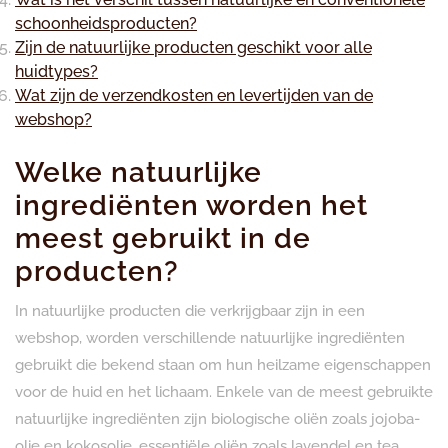
schoonheidsproducten?
Zijn de natuurlijke producten geschikt voor alle
huidtypes?
Wat zijn de verzendkosten en levertijden van de
webshop?
Welke natuurlijke
ingrediënten worden het
meest gebruikt in de
producten?
In natuurlijke producten die verkrijgbaar zijn in een
webshop, worden verschillende natuurlijke ingrediënten
gebruikt die bekend staan om hun heilzame eigenschappen
voor de huid en het lichaam. Enkele van de meest gebruikte
natuurlijke ingrediënten zijn biologische oliën zoals jojoba-
olie en kokosolie, essentiële oliën zoals lavendel en tea