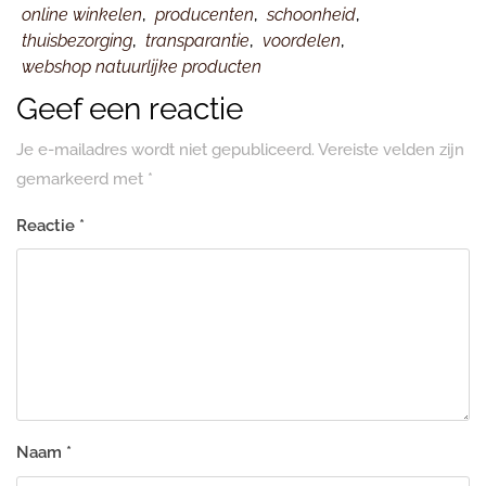
online winkelen
,
producenten
,
schoonheid
,
thuisbezorging
,
transparantie
,
voordelen
,
webshop natuurlijke producten
Geef een reactie
Je e-mailadres wordt niet gepubliceerd.
Vereiste velden zijn
gemarkeerd met
*
Reactie
*
Naam
*