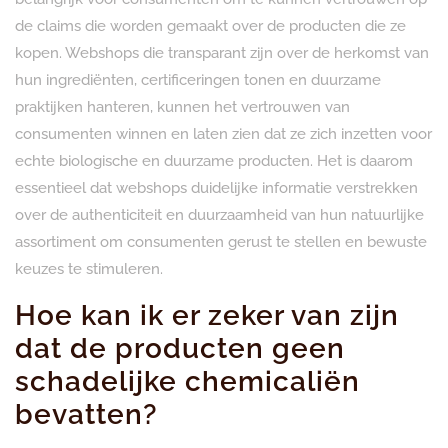
de claims die worden gemaakt over de producten die ze
kopen. Webshops die transparant zijn over de herkomst van
hun ingrediënten, certificeringen tonen en duurzame
praktijken hanteren, kunnen het vertrouwen van
consumenten winnen en laten zien dat ze zich inzetten voor
echte biologische en duurzame producten. Het is daarom
essentieel dat webshops duidelijke informatie verstrekken
over de authenticiteit en duurzaamheid van hun natuurlijke
assortiment om consumenten gerust te stellen en bewuste
keuzes te stimuleren.
Hoe kan ik er zeker van zijn
dat de producten geen
schadelijke chemicaliën
bevatten?