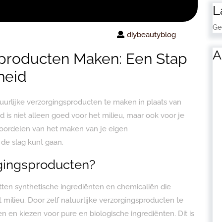
L
Ge
diybeautyblog
A
sproducten Maken: Een Stap
heid
urlijke verzorgingsproducten te maken in plaats van
 is niet alleen goed voor het milieu, maar ook voor je
 voordelen van het maken van je eigen
de slag kunt gaan.
gingsproducten?
en synthetische ingrediënten en chemicaliën die
t milieu. Door zelf natuurlijke verzorgingsproducten te
n en kiezen voor pure en biologische ingrediënten. Dit is