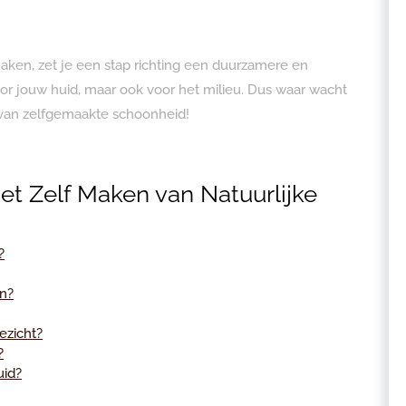
maken, zet je een stap richting een duurzamere en
voor jouw huid, maar ook voor het milieu. Dus waar wacht
 van zelfgemaakte schoonheid!
et Zelf Maken van Natuurlijke
?
en?
ezicht?
?
uid?