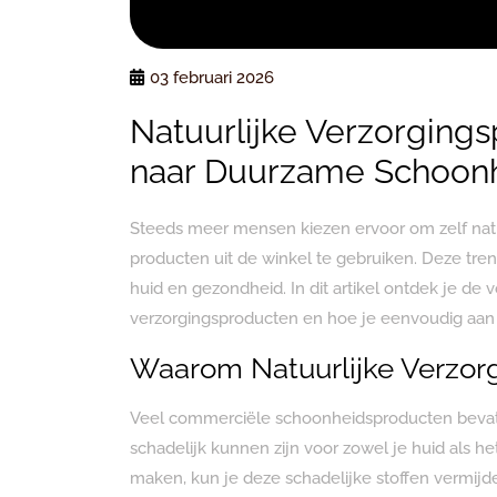
03 februari 2026
Natuurlijke Verzorging
naar Duurzame Schoon
Steeds meer mensen kiezen ervoor om zelf natu
producten uit de winkel te gebruiken. Deze trend
huid en gezondheid. In dit artikel ontdek je de
verzorgingsproducten en hoe je eenvoudig aan 
Waarom Natuurlijke Verzor
Veel commerciële schoonheidsproducten bevatt
schadelijk kunnen zijn voor zowel je huid als he
maken, kun je deze schadelijke stoffen vermijde