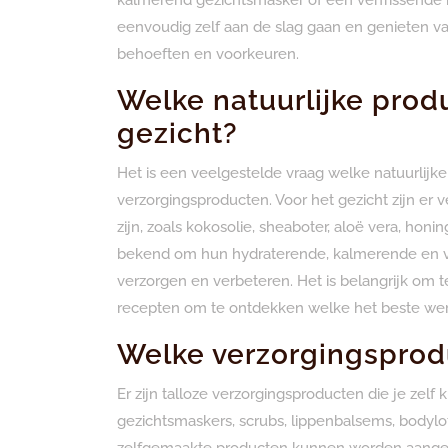
eenvoudig zelf aan de slag gaan en genieten van
behoeften en voorkeuren.
Welke natuurlijke produ
gezicht?
Het is een veelgestelde vraag welke natuurlijke
verzorgingsproducten. Voor het gezicht zijn er 
zijn, zoals kokosolie, sheaboter, aloë vera, hon
bekend om hun hydraterende, kalmerende en 
verzorgen en verbeteren. Het is belangrijk om 
recepten om te ontdekken welke het beste wer
Welke verzorgingsprod
Er zijn talloze verzorgingsproducten die je zel
gezichtsmaskers, scrubs, lippenbalsems, bodylot
zelfgemaakte producten kunnen worden aangep