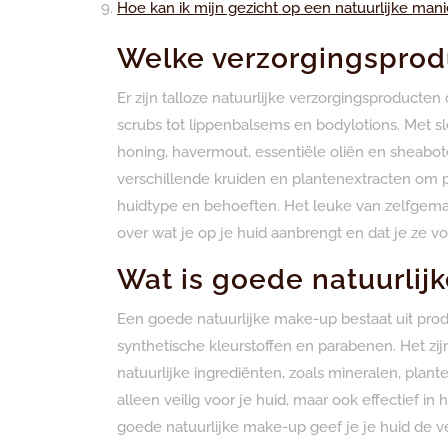
Hoe kan ik mijn gezicht op een natuurlijke man
Welke verzorgingsprod
Er zijn talloze natuurlijke verzorgingsproducten
scrubs tot lippenbalsems en bodylotions. Met s
honing, havermout, essentiële oliën en sheabot
verschillende kruiden en plantenextracten om p
huidtype en behoeften. Het leuke van zelfgemaa
over wat je op je huid aanbrengt en dat je ze v
Wat is goede natuurlij
Een goede natuurlijke make-up bestaat uit produ
synthetische kleurstoffen en parabenen. Het zij
natuurlijke ingrediënten, zoals mineralen, plant
alleen veilig voor je huid, maar ook effectief in
goede natuurlijke make-up geef je je huid de ve