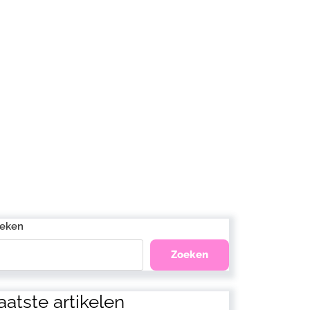
eken
Zoeken
aatste artikelen