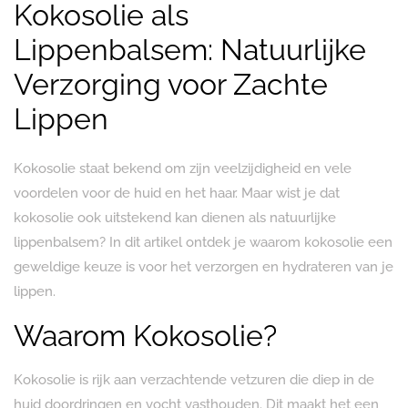
Kokosolie als
Lippenbalsem: Natuurlijke
Verzorging voor Zachte
Lippen
Kokosolie staat bekend om zijn veelzijdigheid en vele
voordelen voor de huid en het haar. Maar wist je dat
kokosolie ook uitstekend kan dienen als natuurlijke
lippenbalsem? In dit artikel ontdek je waarom kokosolie een
geweldige keuze is voor het verzorgen en hydrateren van je
lippen.
Waarom Kokosolie?
Kokosolie is rijk aan verzachtende vetzuren die diep in de
huid doordringen en vocht vasthouden. Dit maakt het een