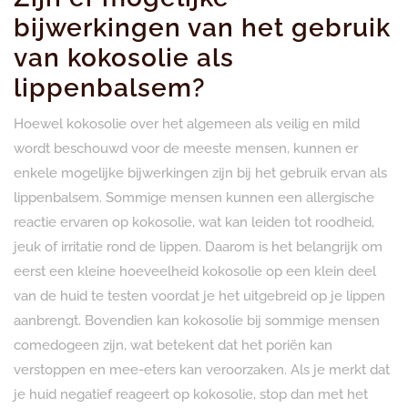
bijwerkingen van het gebruik
van kokosolie als
lippenbalsem?
Hoewel kokosolie over het algemeen als veilig en mild
wordt beschouwd voor de meeste mensen, kunnen er
enkele mogelijke bijwerkingen zijn bij het gebruik ervan als
lippenbalsem. Sommige mensen kunnen een allergische
reactie ervaren op kokosolie, wat kan leiden tot roodheid,
jeuk of irritatie rond de lippen. Daarom is het belangrijk om
eerst een kleine hoeveelheid kokosolie op een klein deel
van de huid te testen voordat je het uitgebreid op je lippen
aanbrengt. Bovendien kan kokosolie bij sommige mensen
comedogeen zijn, wat betekent dat het poriën kan
verstoppen en mee-eters kan veroorzaken. Als je merkt dat
je huid negatief reageert op kokosolie, stop dan met het