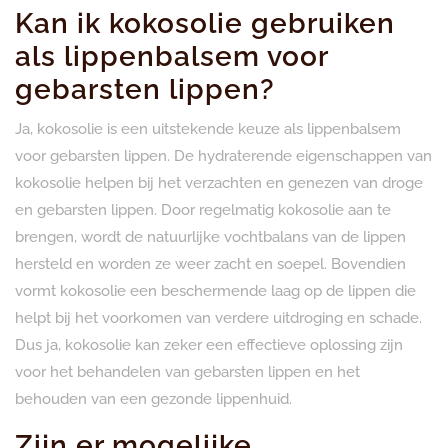
Kan ik kokosolie gebruiken
als lippenbalsem voor
gebarsten lippen?
Ja, kokosolie is een uitstekende keuze als lippenbalsem
voor gebarsten lippen. De hydraterende eigenschappen van
kokosolie helpen bij het verzachten en genezen van droge
en gebarsten lippen. Door regelmatig kokosolie aan te
brengen, wordt de natuurlijke vochtbalans van de lippen
hersteld en worden ze weer zacht en soepel. Bovendien
vormt kokosolie een beschermende laag op de lippen die
helpt bij het voorkomen van verdere uitdroging en schade.
Dus ja, kokosolie kan zeker een effectieve oplossing zijn
voor het behandelen van gebarsten lippen en het
behouden van een gezonde lippenhuid.
Zijn er mogelijke