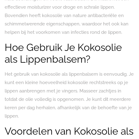
effectieve moisturizer voor droge en schrale lippen.
Bovendien heeft kokosolie van nature antibacteriële en
schimmelwerende eigenschappen, waardoor het ook kan
helpen bij het voorkomen van infecties rond de lippen.
Hoe Gebruik Je Kokosolie
als Lippenbalsem?
Het gebruik van kokosolie als lippenbalsem is eenvoudig. Je
kunt een kleine hoeveelheid kokosolie rechtstreeks op je
lippen aanbrengen met je vingers. Masseer zachtjes in
totdat de olie volledig is opgenomen. Je kunt dit meerdere
keren per dag herhalen, afhankelijk van de behoefte van je
lippen.
Voordelen van Kokosolie als