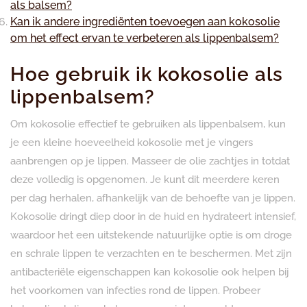
als balsem?
Kan ik andere ingrediënten toevoegen aan kokosolie
om het effect ervan te verbeteren als lippenbalsem?
Hoe gebruik ik kokosolie als
lippenbalsem?
Om kokosolie effectief te gebruiken als lippenbalsem, kun
je een kleine hoeveelheid kokosolie met je vingers
aanbrengen op je lippen. Masseer de olie zachtjes in totdat
deze volledig is opgenomen. Je kunt dit meerdere keren
per dag herhalen, afhankelijk van de behoefte van je lippen.
Kokosolie dringt diep door in de huid en hydrateert intensief,
waardoor het een uitstekende natuurlijke optie is om droge
en schrale lippen te verzachten en te beschermen. Met zijn
antibacteriële eigenschappen kan kokosolie ook helpen bij
het voorkomen van infecties rond de lippen. Probeer