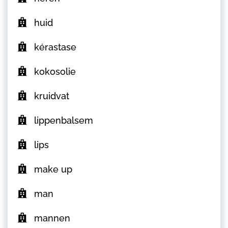
huid
kérastase
kokosolie
kruidvat
lippenbalsem
lips
make up
man
mannen