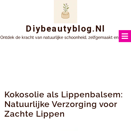
Ga
naar
inhoud
Diybeautyblog.nl
Ontdek de kracht van natuurlijke schoonheid, zelfgemaakt en uniek.
Kokosolie als Lippenbalsem:
Natuurlijke Verzorging voor
Zachte Lippen