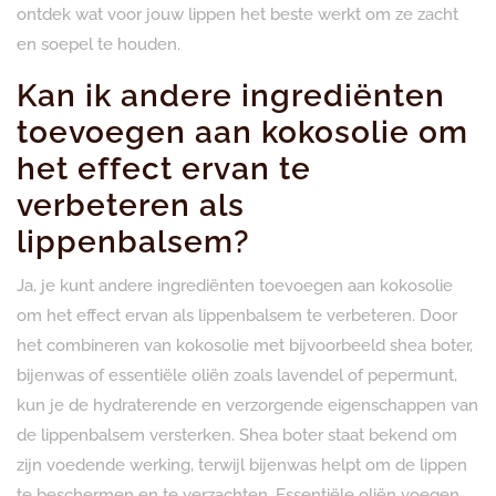
ontdek wat voor jouw lippen het beste werkt om ze zacht
en soepel te houden.
Kan ik andere ingrediënten
toevoegen aan kokosolie om
het effect ervan te
verbeteren als
lippenbalsem?
Ja, je kunt andere ingrediënten toevoegen aan kokosolie
om het effect ervan als lippenbalsem te verbeteren. Door
het combineren van kokosolie met bijvoorbeeld shea boter,
bijenwas of essentiële oliën zoals lavendel of pepermunt,
kun je de hydraterende en verzorgende eigenschappen van
de lippenbalsem versterken. Shea boter staat bekend om
zijn voedende werking, terwijl bijenwas helpt om de lippen
te beschermen en te verzachten. Essentiële oliën voegen