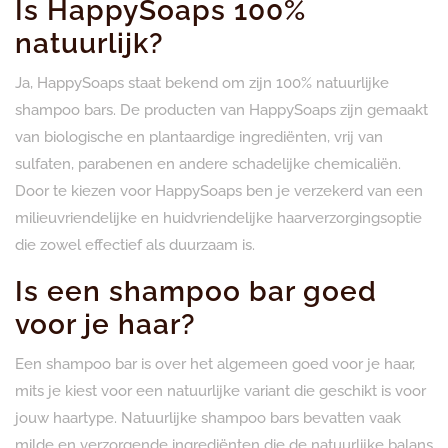
Is HappySoaps 100%
natuurlijk?
Ja, HappySoaps staat bekend om zijn 100% natuurlijke
shampoo bars. De producten van HappySoaps zijn gemaakt
van biologische en plantaardige ingrediënten, vrij van
sulfaten, parabenen en andere schadelijke chemicaliën.
Door te kiezen voor HappySoaps ben je verzekerd van een
milieuvriendelijke en huidvriendelijke haarverzorgingsoptie
die zowel effectief als duurzaam is.
Is een shampoo bar goed
voor je haar?
Een shampoo bar is over het algemeen goed voor je haar,
mits je kiest voor een natuurlijke variant die geschikt is voor
jouw haartype. Natuurlijke shampoo bars bevatten vaak
milde en verzorgende ingrediënten die de natuurlijke balans