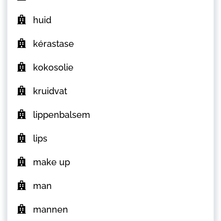
huid
kérastase
kokosolie
kruidvat
lippenbalsem
lips
make up
man
mannen