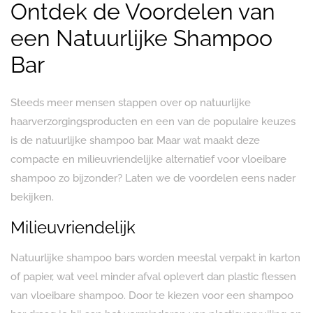
Ontdek de Voordelen van
een Natuurlijke Shampoo
Bar
Steeds meer mensen stappen over op natuurlijke
haarverzorgingsproducten en een van de populaire keuzes
is de natuurlijke shampoo bar. Maar wat maakt deze
compacte en milieuvriendelijke alternatief voor vloeibare
shampoo zo bijzonder? Laten we de voordelen eens nader
bekijken.
Milieuvriendelijk
Natuurlijke shampoo bars worden meestal verpakt in karton
of papier, wat veel minder afval oplevert dan plastic flessen
van vloeibare shampoo. Door te kiezen voor een shampoo