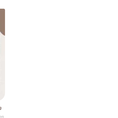
g
 en