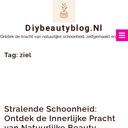
Ga
naar
inhoud
Diybeautyblog.nl
Ontdek de kracht van natuurlijke schoonheid, zelfgemaakt en uniek.
Tag:
ziel
Stralende Schoonheid:
Ontdek de Innerlijke Pracht
van Natuurlijke Beauty