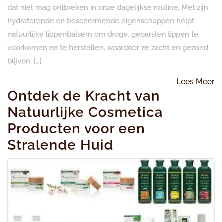
dat niet mag ontbreken in onze dagelijkse routine. Met zijn
hydraterende en beschermende eigenschappen helpt
natuurlijke lippenbalsem om droge, gebarsten lippen te
voorkomen en te herstellen, waardoor ze zacht en gezond
blijven. […]
L
Lees Meer
Ontdek de Kracht van
M
Natuurlijke Cosmetica
Producten voor een
Stralende Huid