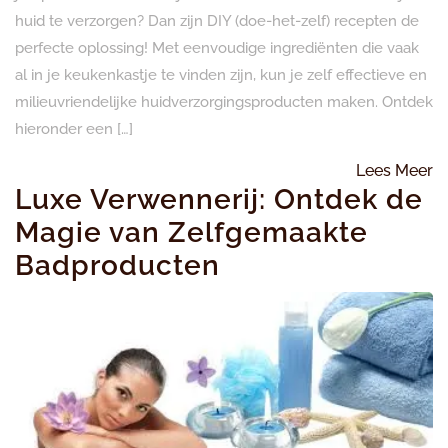
huid te verzorgen? Dan zijn DIY (doe-het-zelf) recepten de
perfecte oplossing! Met eenvoudige ingrediënten die vaak
al in je keukenkastje te vinden zijn, kun je zelf effectieve en
milieuvriendelijke huidverzorgingsproducten maken. Ontdek
hieronder een […]
L
Lees Meer
Luxe Verwennerij: Ontdek de
M
Magie van Zelfgemaakte
Badproducten