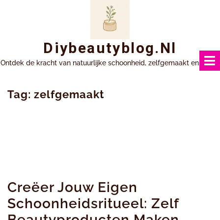
Ga
naar
inhoud
Diybeautyblog.nl
Ontdek de kracht van natuurlijke schoonheid, zelfgemaakt en uniek.
Tag:
zelfgemaakt
Creëer Jouw Eigen
Schoonheidsritueel: Zelf
Beautyproducten Maken