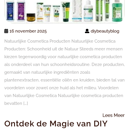
16 november 2025
diybeautyblog
Natuurlijke Cosmetica Producten Natuurlijke Cosmetica
Producten: Schoonheid uit de Natuur Steeds meer mensen
kiezen tegenwoordig voor natuurlijke cosmetica producten
als onderdeel van hun schoonheidsroutine. Deze producten,
gemaakt van natuurlijke ingrediënten zoals
plantenextracten, essentiële oliën en kruiden, bieden tal van
voordelen voor zowel onze huid als het milieu. Voordelen
van Natuurlijke Cosmetica Natuurlijke cosmetica producten
bevatten […]
L
Lees Meer
Ontdek de Magie van DIY
M