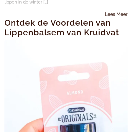
lippen in de winter […]
L
Lees Meer
Ontdek de Voordelen van
M
Lippenbalsem van Kruidvat