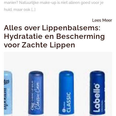
manier? Natuurlijke make-up is niet alleen goed voor je
huid, maar ook […]
L
Lees Meer
Alles over Lippenbalsems:
M
Hydratatie en Bescherming
voor Zachte Lippen