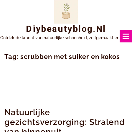
Ga
naar
inhoud
Diybeautyblog.nl
Ontdek de kracht van natuurlijke schoonheid, zelfgemaakt en uniek.
Tag:
scrubben met suiker en kokos
Natuurlijke
gezichtsverzorging: Stralend
van binnenuit