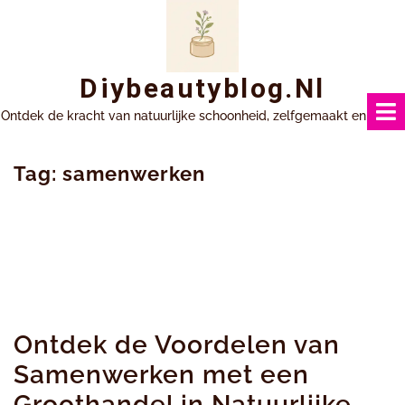
Ga
naar
inhoud
Diybeautyblog.nl
Ontdek de kracht van natuurlijke schoonheid, zelfgemaakt en uniek.
Tag:
samenwerken
Ontdek de Voordelen van
Samenwerken met een
Groothandel in Natuurlijke