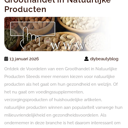
Producten
13 januari 2026
diybeautyblog
Ontdek de Voordelen van een Groothandel in Natuurlijke
Producten Steeds meer mensen kiezen voor natuurlijke
producten als het gaat om hun gezondheid en welzijn. Of
het nu gaat om voedingssupplementen,
verzorgingsproducten of huishoudelijke artikelen,
natuurlijke producten winnen aan populariteit vanwege hun
milieuvriendelijkheid en gezondheidsvoordelen. Als
ondernemer in deze branche is het daarom interessant om