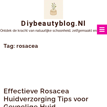
Ga
naar
inhoud
Diybeautyblog.nl
Ontdek de kracht van natuurlijke schoonheid, zelfgemaakt en uniek.
Tag:
rosacea
Effectieve Rosacea
Huidverzorging Tips voor
Gevoelige Huid