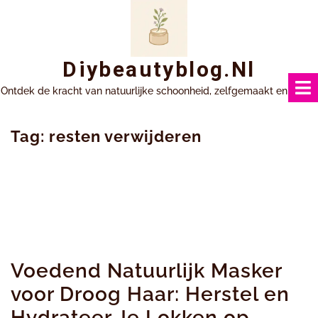
Ga
naar
inhoud
Diybeautyblog.nl
Ontdek de kracht van natuurlijke schoonheid, zelfgemaakt en uniek.
Tag:
resten verwijderen
Voedend Natuurlijk Masker
voor Droog Haar: Herstel en
Hydrateer Je Lokken op