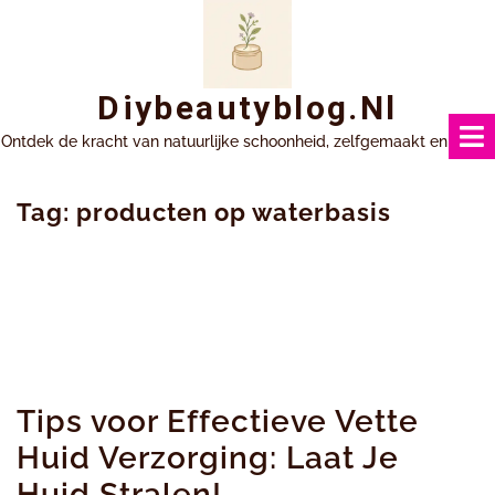
Ga
naar
inhoud
Diybeautyblog.nl
Ontdek de kracht van natuurlijke schoonheid, zelfgemaakt en uniek.
Tag:
producten op waterbasis
Tips voor Effectieve Vette
Huid Verzorging: Laat Je
Huid Stralen!