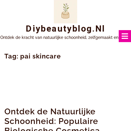
Ga
naar
inhoud
Diybeautyblog.nl
Ontdek de kracht van natuurlijke schoonheid, zelfgemaakt en uniek.
Tag:
pai skincare
Ontdek de Natuurlijke
Schoonheid: Populaire
Biologische Cosmetica