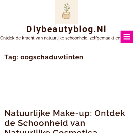
Ga
naar
inhoud
Diybeautyblog.nl
Ontdek de kracht van natuurlijke schoonheid, zelfgemaakt en uniek.
Tag:
oogschaduwtinten
Natuurlijke Make-up: Ontdek
de Schoonheid van
Natuurlijke Cosmetica