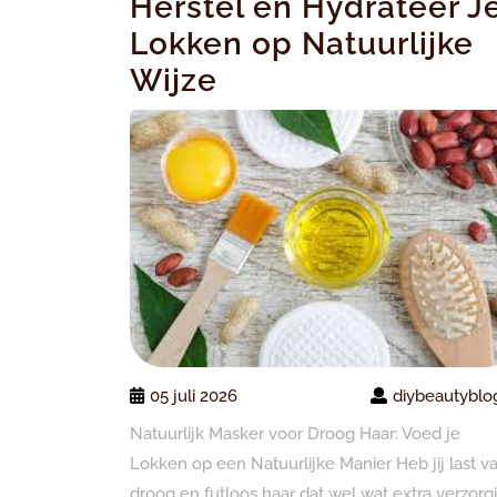
Herstel en Hydrateer J
Lokken op Natuurlijke
Wijze
05 juli 2026
diybeautyblo
Natuurlijk Masker voor Droog Haar: Voed je
Lokken op een Natuurlijke Manier Heb jij last v
droog en futloos haar dat wel wat extra verzorg