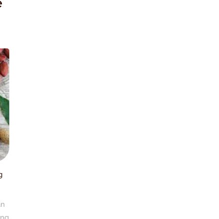
e
g
an
ing