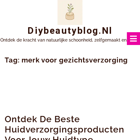
Ga
naar
inhoud
Diybeautyblog.nl
Ontdek de kracht van natuurlijke schoonheid, zelfgemaakt en uniek.
Tag:
merk voor gezichtsverzorging
Ontdek De Beste
Huidverzorgingsproducten
Voor Jouw Huidtype