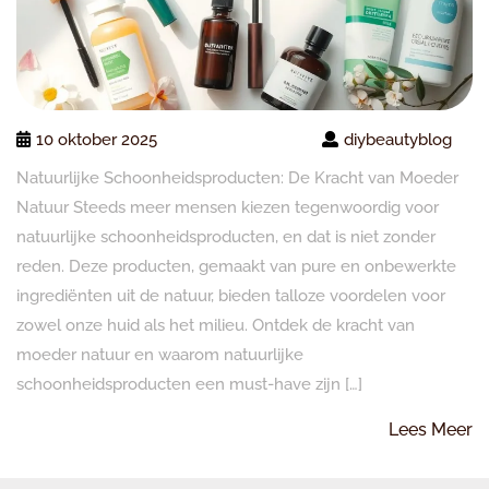
10 oktober 2025
diybeautyblog
Natuurlijke Schoonheidsproducten: De Kracht van Moeder
Natuur Steeds meer mensen kiezen tegenwoordig voor
natuurlijke schoonheidsproducten, en dat is niet zonder
reden. Deze producten, gemaakt van pure en onbewerkte
ingrediënten uit de natuur, bieden talloze voordelen voor
zowel onze huid als het milieu. Ontdek de kracht van
moeder natuur en waarom natuurlijke
schoonheidsproducten een must-have zijn […]
L
Lees Meer
M