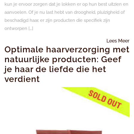
kun je ervoor zorgen dat je lokken er op hun best uitzien en
aanvoelen. Of je nu last hebt van droogheid, pluizigheid of
beschadigd haar, er zijn producten die specifiek zijn
ontworpen […]
L
Lees Meer
Optimale haarverzorging met
M
natuurlijke producten: Geef
je haar de liefde die het
verdient