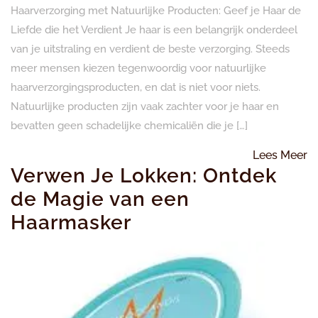
Haarverzorging met Natuurlijke Producten: Geef je Haar de
Liefde die het Verdient Je haar is een belangrijk onderdeel
van je uitstraling en verdient de beste verzorging. Steeds
meer mensen kiezen tegenwoordig voor natuurlijke
haarverzorgingsproducten, en dat is niet voor niets.
Natuurlijke producten zijn vaak zachter voor je haar en
bevatten geen schadelijke chemicaliën die je […]
L
Lees Meer
Verwen Je Lokken: Ontdek
M
de Magie van een
Haarmasker