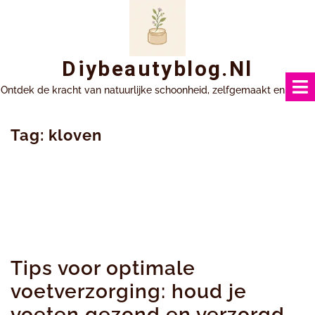
Ga
naar
inhoud
Diybeautyblog.nl
Ontdek de kracht van natuurlijke schoonheid, zelfgemaakt en uniek.
Tag:
kloven
Tips voor optimale
voetverzorging: houd je
voeten gezond en verzorgd