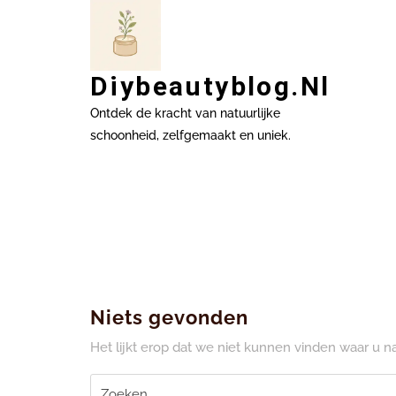
Ga
naar
inhoud
Diybeautyblog.nl
Ontdek de kracht van natuurlijke
schoonheid, zelfgemaakt en uniek.
Niets gevonden
Het lijkt erop dat we niet kunnen vinden waar u 
Zoeken