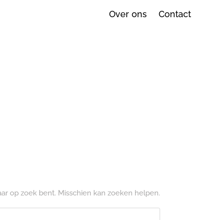
Over ons
Contact
naar op zoek bent. Misschien kan zoeken helpen.