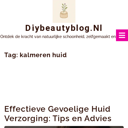
Ga
naar
inhoud
Diybeautyblog.nl
Ontdek de kracht van natuurlijke schoonheid, zelfgemaakt en uniek.
Tag:
kalmeren huid
Effectieve Gevoelige Huid
Verzorging: Tips en Advies