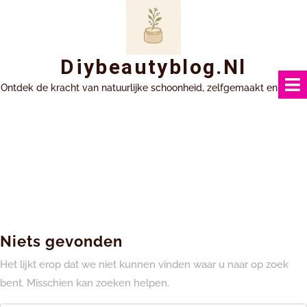
Ga
naar
inhoud
Diybeautyblog.nl
Ontdek de kracht van natuurlijke schoonheid, zelfgemaakt en uniek.
Niets gevonden
Het lijkt erop dat we niet kunnen vinden waar u naar op zoek
bent. Misschien kan zoeken helpen.