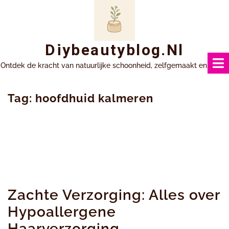
Ga
naar
inhoud
Diybeautyblog.nl
Ontdek de kracht van natuurlijke schoonheid, zelfgemaakt en uniek.
Tag:
hoofdhuid kalmeren
Zachte Verzorging: Alles over
Hypoallergene
Haarverzorging