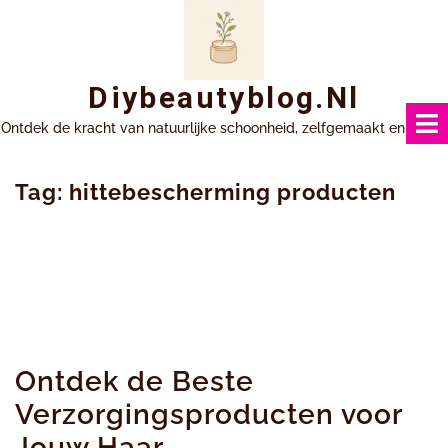
Ga
naar
inhoud
Diybeautyblog.nl
Ontdek de kracht van natuurlijke schoonheid, zelfgemaakt en uniek.
Tag:
hittebescherming producten
Ontdek de Beste
Verzorgingsproducten voor
Jouw Haar