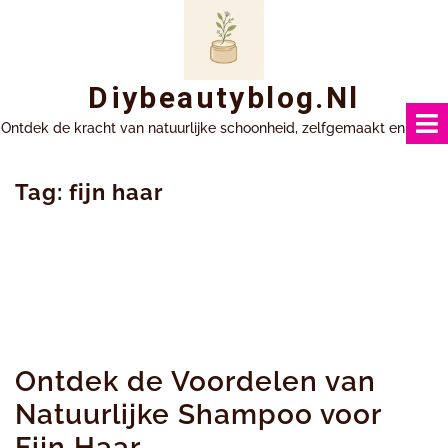
Ga
naar
inhoud
Diybeautyblog.nl
Ontdek de kracht van natuurlijke schoonheid, zelfgemaakt en uniek.
Tag:
fijn haar
Ontdek de Voordelen van
Natuurlijke Shampoo voor
Fijn Haar