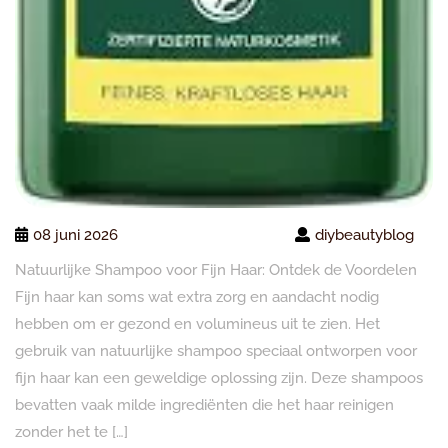
08 juni 2026
diybeautyblog
Natuurlijke Shampoo voor Fijn Haar: Ontdek de Voordelen
Fijn haar kan soms wat extra zorg en aandacht nodig
hebben om er gezond en volumineus uit te zien. Het
gebruik van natuurlijke shampoo speciaal ontworpen voor
fijn haar kan een geweldige oplossing zijn. Deze shampoos
bevatten vaak milde ingrediënten die het haar reinigen
zonder het te […]