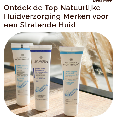
Lees Meer
Ontdek de Top Natuurlijke
M
Huidverzorging Merken voor
een Stralende Huid