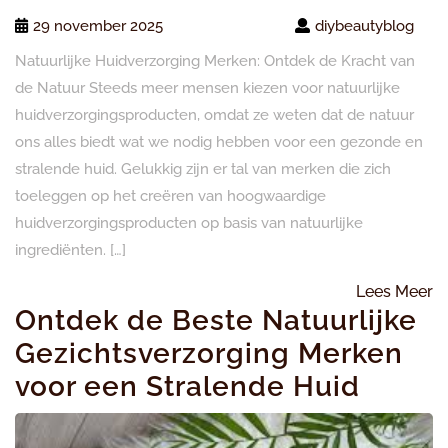
29 november 2025
diybeautyblog
Natuurlijke Huidverzorging Merken: Ontdek de Kracht van
de Natuur Steeds meer mensen kiezen voor natuurlijke
huidverzorgingsproducten, omdat ze weten dat de natuur
ons alles biedt wat we nodig hebben voor een gezonde en
stralende huid. Gelukkig zijn er tal van merken die zich
toeleggen op het creëren van hoogwaardige
huidverzorgingsproducten op basis van natuurlijke
ingrediënten. […]
L
Lees Meer
Ontdek de Beste Natuurlijke
M
Gezichtsverzorging Merken
voor een Stralende Huid