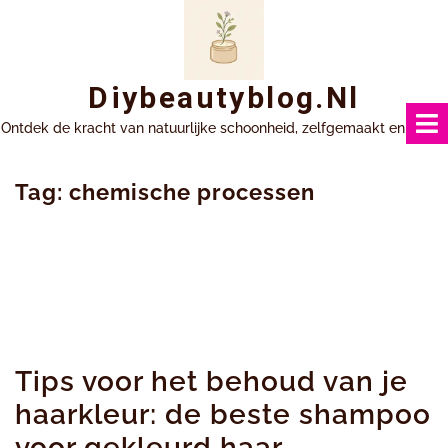
Ga
naar
inhoud
Diybeautyblog.nl
Ontdek de kracht van natuurlijke schoonheid, zelfgemaakt en uniek.
Tag:
chemische processen
Tips voor het behoud van je
haarkleur: de beste shampoo
voor gekleurd haar