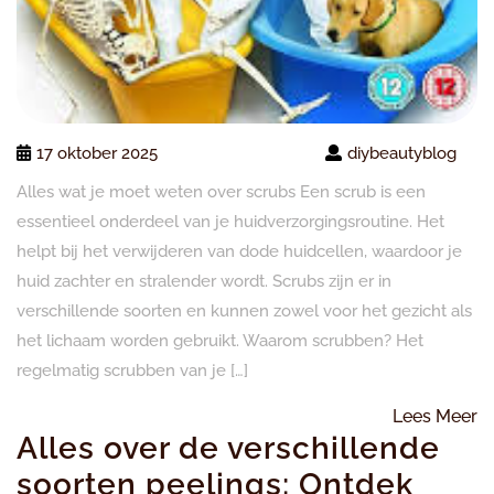
17 oktober 2025
diybeautyblog
Alles wat je moet weten over scrubs Een scrub is een
essentieel onderdeel van je huidverzorgingsroutine. Het
helpt bij het verwijderen van dode huidcellen, waardoor je
huid zachter en stralender wordt. Scrubs zijn er in
verschillende soorten en kunnen zowel voor het gezicht als
het lichaam worden gebruikt. Waarom scrubben? Het
regelmatig scrubben van je […]
L
Lees Meer
Alles over de verschillende
M
soorten peelings: Ontdek