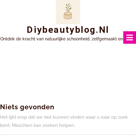
Ga
naar
inhoud
Diybeautyblog.nl
Ontdek de kracht van natuurlijke schoonheid, zelfgemaakt en uniek.
Niets gevonden
Het lijkt erop dat we niet kunnen vinden waar u naar op zoek
bent. Misschien kan zoeken helpen.