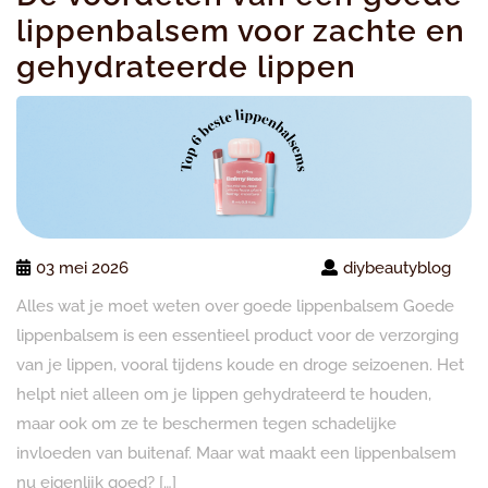
lippenbalsem voor zachte en
gehydrateerde lippen
03 mei 2026
diybeautyblog
Alles wat je moet weten over goede lippenbalsem Goede
lippenbalsem is een essentieel product voor de verzorging
van je lippen, vooral tijdens koude en droge seizoenen. Het
helpt niet alleen om je lippen gehydrateerd te houden,
maar ook om ze te beschermen tegen schadelijke
invloeden van buitenaf. Maar wat maakt een lippenbalsem
nu eigenlijk goed? […]