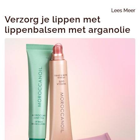
L
Lees Meer
Verzorg je lippen met
M
lippenbalsem met arganolie