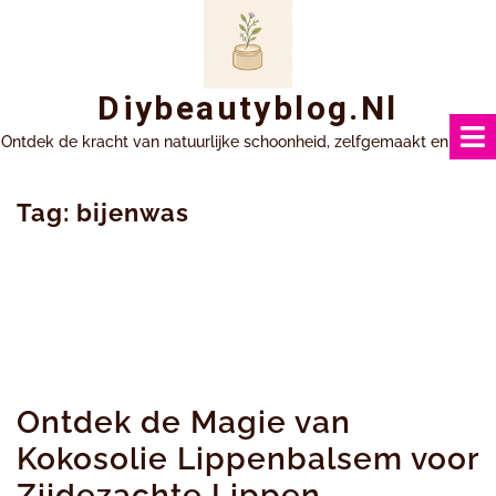
Ga
naar
inhoud
Diybeautyblog.nl
Ontdek de kracht van natuurlijke schoonheid, zelfgemaakt en uniek.
Tag:
bijenwas
Ontdek de Magie van
Kokosolie Lippenbalsem voor
Zijdezachte Lippen