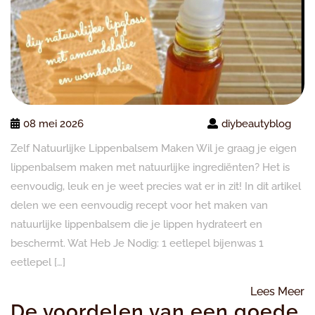
08 mei 2026
diybeautyblog
Zelf Natuurlijke Lippenbalsem Maken Wil je graag je eigen
lippenbalsem maken met natuurlijke ingrediënten? Het is
eenvoudig, leuk en je weet precies wat er in zit! In dit artikel
delen we een eenvoudig recept voor het maken van
natuurlijke lippenbalsem die je lippen hydrateert en
beschermt. Wat Heb Je Nodig: 1 eetlepel bijenwas 1
eetlepel […]
L
Lees Meer
De voordelen van een goede
M