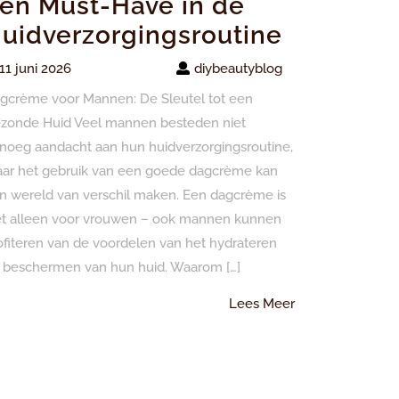
en Must-Have in de
uidverzorgingsroutine
11 juni 2026
diybeautyblog
gcrème voor Mannen: De Sleutel tot een
zonde Huid Veel mannen besteden niet
noeg aandacht aan hun huidverzorgingsroutine,
ar het gebruik van een goede dagcrème kan
n wereld van verschil maken. Een dagcrème is
et alleen voor vrouwen – ook mannen kunnen
ofiteren van de voordelen van het hydrateren
 beschermen van hun huid. Waarom […]
Lees
Lees Meer
Meer