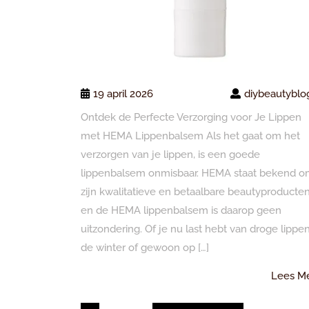
19 april 2026
diybeautyblo
Ontdek de Perfecte Verzorging voor Je Lippen
met HEMA Lippenbalsem Als het gaat om het
verzorgen van je lippen, is een goede
lippenbalsem onmisbaar. HEMA staat bekend 
zijn kwalitatieve en betaalbare beautyproducten
en de HEMA lippenbalsem is daarop geen
uitzondering. Of je nu last hebt van droge lippen
de winter of gewoon op […]
Lees M