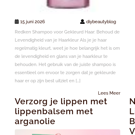
15 juni 2026
diybeautyblog
Redken Shampoo voor Gekleurd Haar: Behoud de
Levendigheid van je Haarkleur Als je je haar
regelmatig kleurt, weet je hoe belangrijk het is om
de levendigheid en glans van je haarkleur te
behouden. Het gebruik van de juiste shampoo is
essentieel om ervoor te zorgen dat je gekleurde
haar er op zijn best uitziet en […]
Lees
Lees Meer
Verzorg je lippen met
N
Meer
lippenbalsem met
L
arganolie
B
V