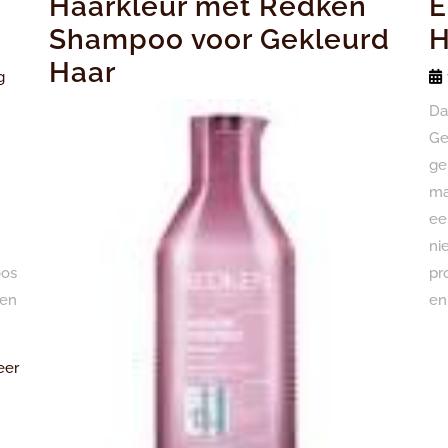
Haarkleur met Redken
E
Shampoo voor Gekleurd
H
Haar
g
Da
Ge
ge
ma
ee
ni
oos
pr
 en
en
Lees
eer
Meer