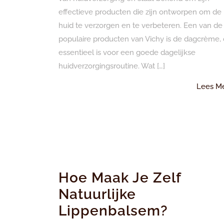
effectieve producten die zijn ontworpen om de
huid te verzorgen en te verbeteren. Een van de
populaire producten van Vichy is de dagcrème, 
essentieel is voor een goede dagelijkse
huidverzorgingsroutine. Wat […]
Lees M
Hoe Maak Je Zelf
Natuurlijke
Lippenbalsem?