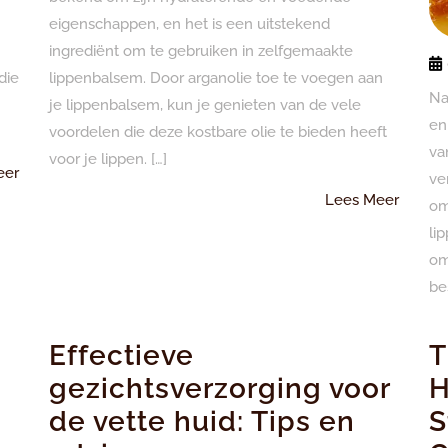
eigenschappen, en het is een uitstekend
ingrediënt om te gebruiken in zelfgemaakte
die
lippenbalsem. Door arganolie toe te voegen aan
Na
je lippenbalsem, kun je genieten van de vele
en
voordelen die deze kostbare olie te bieden heeft
va
voor je lippen. […]
Lees
eer
ve
Meer
Lees
Lees Meer
om
Meer
li
om
be
Effectieve
T
gezichtsverzorging voor
H
de vette huid: Tips en
S