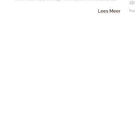
Meer
zi
hu
Lees
Lees Meer
Meer