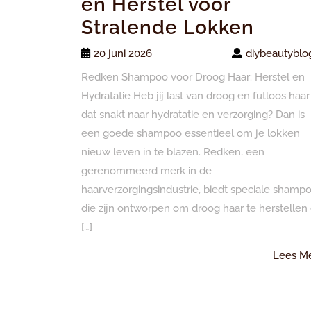
en Herstel voor
Stralende Lokken
20 juni 2026
diybeautyblo
Redken Shampoo voor Droog Haar: Herstel en
Hydratatie Heb jij last van droog en futloos haar
dat snakt naar hydratatie en verzorging? Dan is
een goede shampoo essentieel om je lokken
nieuw leven in te blazen. Redken, een
gerenommeerd merk in de
haarverzorgingsindustrie, biedt speciale shamp
die zijn ontworpen om droog haar te herstellen
[…]
Lees M