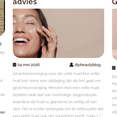
advies
G
g
aag
04 mei 2026
diybeautyblog
Gezichtsverzorging voor de vette huid Een vette
De
ke
huid kan soms een uitdaging zijn als het gaat om
Hu
gezichtsverzorging. Mensen met een vette huid
de
was
hebben vaak last van overtollige talgproductie,
ve
waardoor de huid er glanzend en vettig uit kan
he
zien. Het is echter belangrijk om te onthouden dat
af
Lees
eer
een vette huid ook zijn voordelen heeft, zoals […]